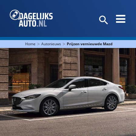
>
>
Home
Autonieuws
Prijzen vernieuwde Mazda 6 en MX-5 