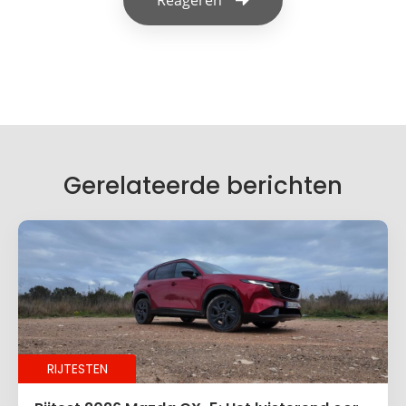
Geef een reactie
Je e-mailadres wordt niet gepubliceerd.
Vereiste velden zijn gemarkeerd met
*
Je reactie
*
Gerelateerde berichten
Naam
*
RIJTESTEN