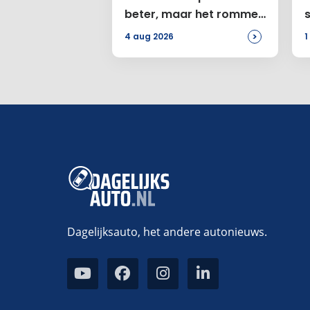
beter, maar het rommelt
bij de Amerikanen
>
4 aug 2026
1
Dagelijksauto, het andere autonieuws.