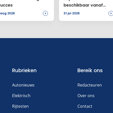
succes
beschikbaar vanaf
46.899 euro
>
>
 aug 2026
31 jul 2026
Rubrieken
Bereik ons
Autonieuws
Redacteuren
Elektrisch
Over ons
Rijtesten
Contact