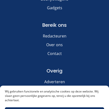
Gadgets
Bereik ons
Redacteuren
Over ons
Contact
Overig
Adverteren
Disclaimer
Wij gebruiken functionele en analytische cookies op deze website. Wij
slaan geen persoonlijke gegevens op, tenzij u die opzettelijk bij ons
Privacy & Cookies
achterlaat.
Meld je aan voor onze nieuwsbrief!