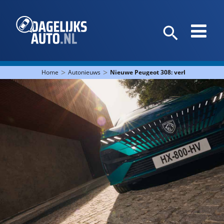
>
>
Home
Autonieuws
Nieuwe Peugeot 308: verbeterd, maar 