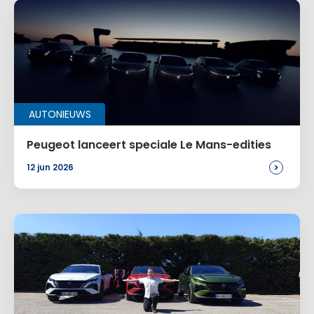
Naam
*
AUTONIEUWS
E-mail
*
Peugeot lanceert speciale Le Mans-edities
>
12 jun 2026
Site
Voeg een reactie toe