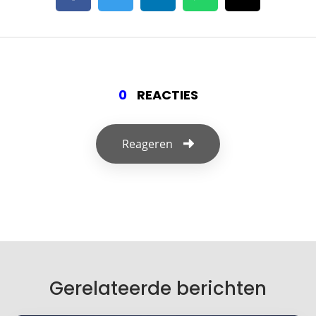
0
REACTIES
Reageren
Geef een reactie
Je e-mailadres wordt niet gepubliceerd.
Vereiste velden zijn gemarkeerd met
*
Je reactie
*
Gerelateerde berichten