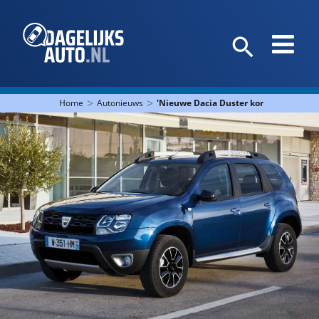
>
>
Home
Autonieuws
'Nieuwe Dacia Duster komt sneller da