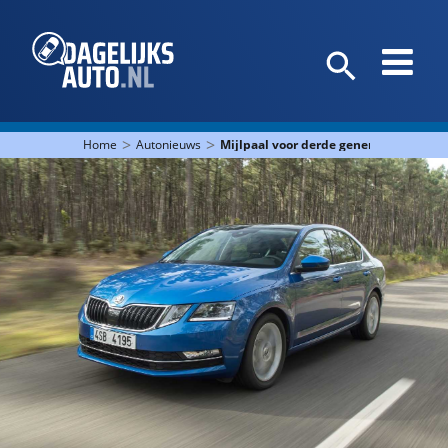
>
>
Home
Autonieuws
Mijlpaal voor derde generatie Škoda O