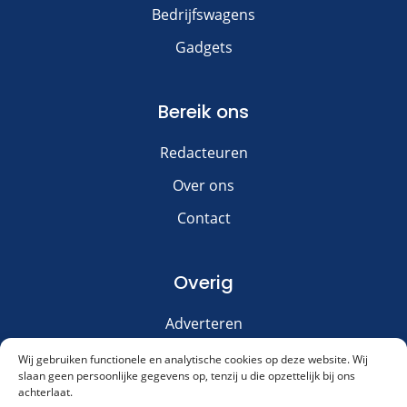
Bedrijfswagens
Gadgets
Bereik ons
Redacteuren
Over ons
Contact
Overig
Adverteren
Disclaimer
Wij gebruiken functionele en analytische cookies op deze website. Wij
slaan geen persoonlijke gegevens op, tenzij u die opzettelijk bij ons
Privacy & Cookies
achterlaat.