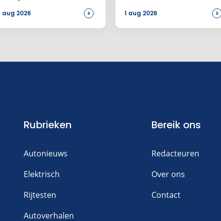
bij de Amerikanen
>
>
 aug 2026
1 aug 2026
Rubrieken
Bereik ons
Autonieuws
Redacteuren
Elektrisch
Over ons
Rijtesten
Contact
Autoverhalen