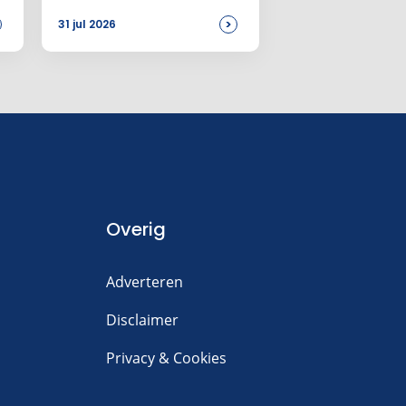
46.899 euro
>
31 jul 2026
Overig
Adverteren
Disclaimer
Privacy & Cookies