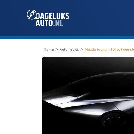
>
>
Home
Autonieuws
Mazda toont in Tokyo twee s