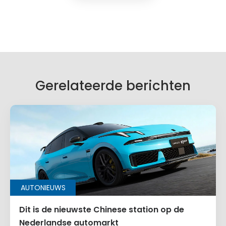
Geef een reactie
Je e-mailadres wordt niet gepubliceerd.
Vereiste velden zijn gemarkeerd met
*
Je reactie
*
Gerelateerde berichten
Naam
*
AUTONIEUWS
E-mail
*
Dit is de nieuwste Chinese station op de
Nederlandse automarkt