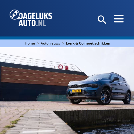
>
>
Home
Autonieuws
Lynk & Co moet schikken met haar kl