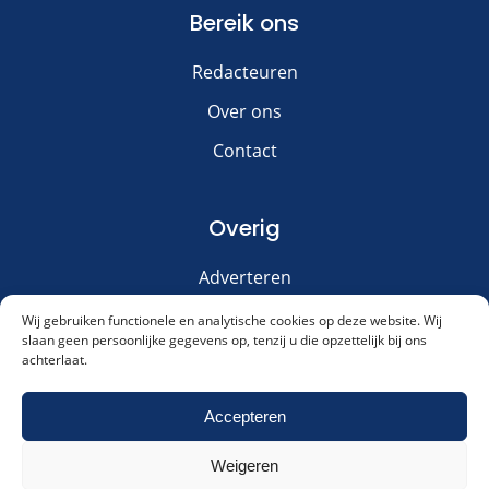
Bereik ons
Redacteuren
Over ons
Contact
Overig
Adverteren
Disclaimer
Wij gebruiken functionele en analytische cookies op deze website. Wij
slaan geen persoonlijke gegevens op, tenzij u die opzettelijk bij ons
Privacy & Cookies
achterlaat.
Meld je aan voor onze nieuwsbrief!
Accepteren
Weigeren
Akkoord met ons
privacybeleid
.