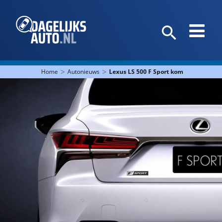
>
>
Home
Autonieuws
Lexus LS 500 F Sport komt naar New Y