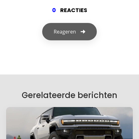
0
REACTIES
Reageren
Geef een reactie
Je e-mailadres wordt niet gepubliceerd.
Vereiste velden zijn gemarkeerd met
*
Je reactie
*
Gerelateerde berichten