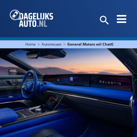
>
>
Home
Autonieuws
General Motors wil ChatGPT in de aut