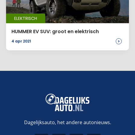
Naam
*
ELEKTRISCH
E-mail
*
HUMMER EV SUV: groot en elektrisch
>
4 apr 2021
Site
Voeg een reactie toe
Alternative:
Dagelijksauto, het andere autonieuws.