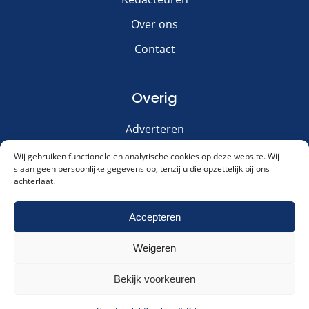
Over ons
Contact
Overig
Adverteren
Disclaimer
Wij gebruiken functionele en analytische cookies op deze website. Wij
slaan geen persoonlijke gegevens op, tenzij u die opzettelijk bij ons
Privacy & Cookies
achterlaat.
Meld je aan voor onze nieuwsbrief!
Accepteren
Weigeren
Akkoord met ons
privacybeleid
.
Cookies & Privacy
Contact
Meld me aan!
Bekijk voorkeuren
Alternative:
Dagelijksauto.nl
|
© 2016 - 2026
|
KVK: 66127394