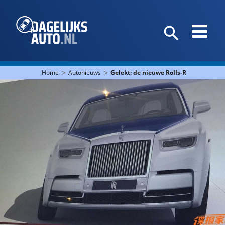
>
>
Home
Autonieuws
Gelekt: de nieuwe Rolls-Royce Phant