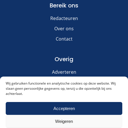
Bereik ons
Redacteuren
Over ons
Contact
Overig
Adverteren
Disclaimer
Wij gebruiken functionele en analytische cookies op deze website. Wij
slaan geen persoonlijke gegevens op, tenzij u die opzettelijk bij ons
Privacy & Cookies
achterlaat.
Meld je aan voor onze nieuwsbrief!
Accepteren
Weigeren
Akkoord met ons
privacybeleid
.