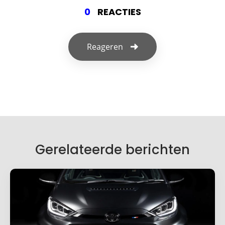
0
REACTIES
Reageren
Geef een reactie
Je e-mailadres wordt niet gepubliceerd.
Vereiste velden zijn gemarkeerd met
*
Je reactie
*
Gerelateerde berichten