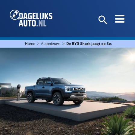
>
>
Home
Autonieuws
De BYD Shark jaagt op Seal U's