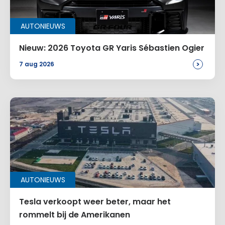
Naam
*
AUTONIEUWS
E-mail
*
Nieuw: 2026 Toyota GR Yaris Sébastien Ogier
>
7 aug 2026
Site
Voeg een reactie toe
AUTONIEUWS
Alternative:
Tesla verkoopt weer beter, maar het
rommelt bij de Amerikanen