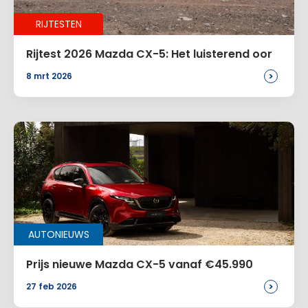
RIJTESTEN
E-mail
*
Rijtest 2026 Mazda CX-5: Het luisterend oor
>
8 mrt 2026
Site
Voeg een reactie toe
AUTONIEUWS
Alternative:
Prijs nieuwe Mazda CX-5 vanaf €45.990
>
27 feb 2026