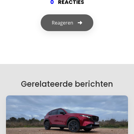
0
REACTIES
Reageren
Geef een reactie
Je e-mailadres wordt niet gepubliceerd.
Vereiste velden zijn gemarkeerd met
*
Je reactie
*
Gerelateerde berichten
Naam
*