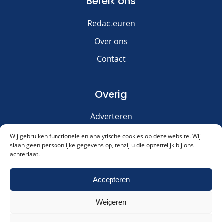
Bereik ons
Redacteuren
Over ons
Contact
Overig
Adverteren
Disclaimer
Wij gebruiken functionele en analytische cookies op deze website. Wij
slaan geen persoonlijke gegevens op, tenzij u die opzettelijk bij ons
Privacy & Cookies
achterlaat.
Meld je aan voor onze nieuwsbrief!
Accepteren
Weigeren
Akkoord met ons
privacybeleid
.
Cookies & Privacy
Contact