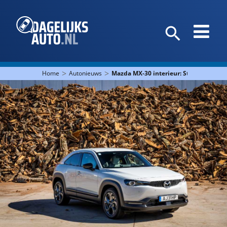
>
>
Home
Autonieuws
Mazda MX-30 interieur: Stof, leer, PET