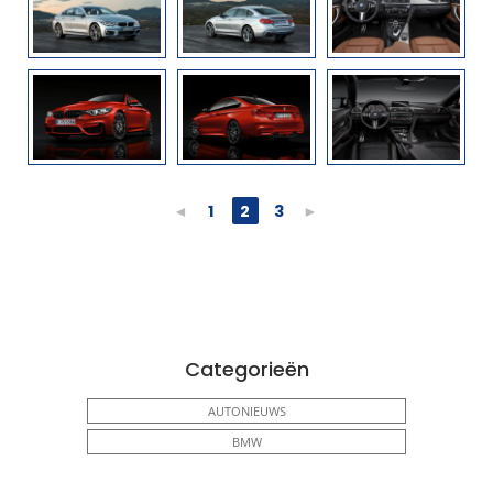
◄
1
2
3
►
Categorieën
AUTONIEUWS
BMW