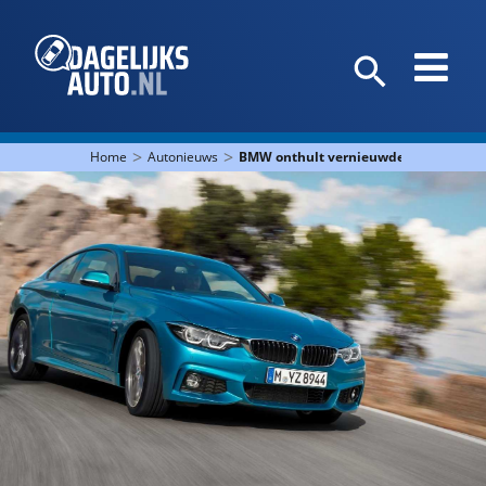
>
>
Home
Autonieuws
BMW onthult vernieuwde 4 Serie-mod