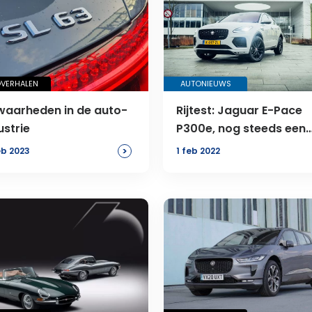
VERHALEN
AUTONIEUWS
aarheden in de auto-
Rijtest: Jaguar E-Pace
ustrie
P300e, nog steeds een
echte Jag?
>
eb 2023
1 feb 2022