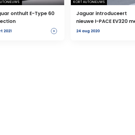
AUTONIEUWS
KORT AUTONIEUWS
uar onthult E-Type 60
Jaguar introduceert
lection
nieuwe I-PACE EV320 m
3-fase lader.
>
rt 2021
24 aug 2020