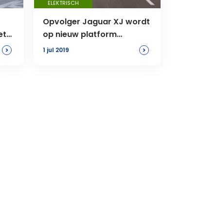
ELEKTRISCH
Opvolger Jaguar XJ wordt
et
op nieuw platform
gebouwd
>
>
1 jul 2019