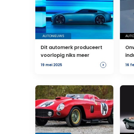
AUTONIEUWS
AUTO
Dit automerk produceert
Onw
voorlopig niks meer
ind
>
19 mei 2025
16 f