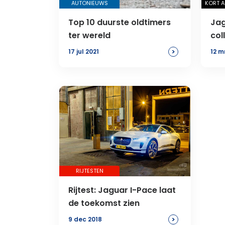
AUTONIEUWS
KORT 
Top 10 duurste oldtimers
Jag
ter wereld
col
>
17 jul 2021
12 m
RIJTESTEN
Rijtest: Jaguar I-Pace laat
de toekomst zien
>
9 dec 2018