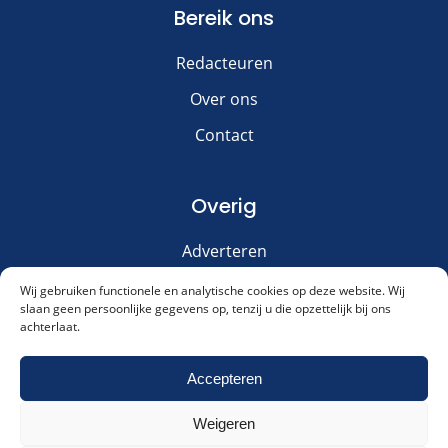
Bereik ons
Redacteuren
Over ons
Contact
Overig
Adverteren
Disclaimer
Wij gebruiken functionele en analytische cookies op deze website. Wij
slaan geen persoonlijke gegevens op, tenzij u die opzettelijk bij ons
Privacy & Cookies
achterlaat.
Meld je aan voor onze nieuwsbrief!
Accepteren
Weigeren
Akkoord met ons
privacybeleid
.