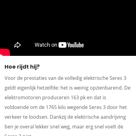
Hoe rijdt hij?
Voor de prestaties van de volledig elektrische Seres 3
geldt eigenlijk hetzelfde: het is weinig opzienbarend. De
elektromotoren produceren 163 pk en dat is
voldoende om de 1765 kilo wegende Seres 3 door het
verkeer te loodsen. Dankzij de elektrische aandrijving
ben je overal lekker snel weg, maar erg snel voelt de