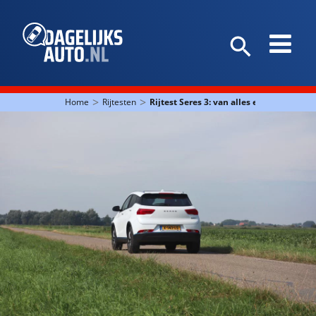
>
>
Home
Rijtesten
Rijtest Seres 3: van alles een beetje