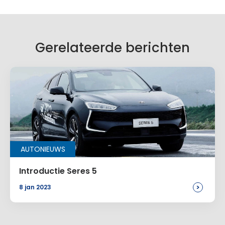
Je e-mailadres wordt niet gepubliceerd.
Vereiste velden zijn gemarkeerd met
*
Je reactie
*
Gerelateerde berichten
Naam
*
AUTONIEUWS
E-mail
*
Introductie Seres 5
>
8 jan 2023
Site