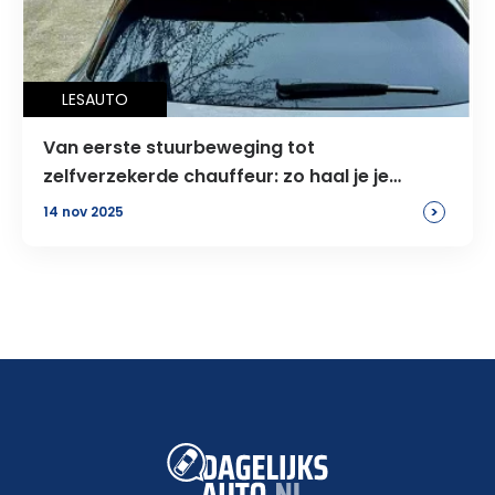
LESAUTO
Van eerste stuurbeweging tot
zelfverzekerde chauffeur: zo haal je je
rijbewijs in Amsterdam
>
14 nov 2025