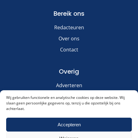
Bereik ons
Redacteuren
Over ons
Contact
Overig
Adverteren
Disclaimer
Wij gebruiken functionele en analytische cookies op deze website. Wij
slaan geen persoonlijke gegevens op, tenzij u die opzettelijk bij ons
Privacy & Cookies
achterlaat.
Meld je aan voor onze nieuwsbrief!
Accepteren