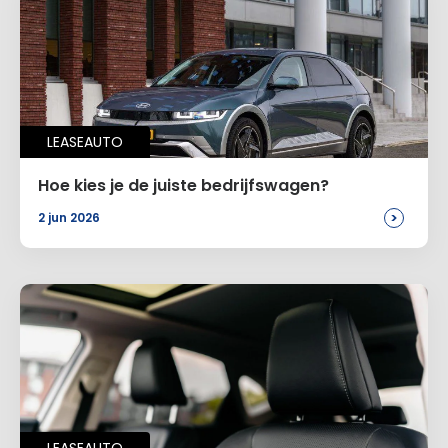
Naam
*
LEASEAUTO
E-mail
*
Hoe kies je de juiste bedrijfswagen?
>
2 jun 2026
Site
Voeg een reactie toe