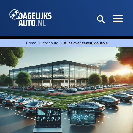
>
>
Home
leaseauto
Alles over zakelijk autoleasing voor o