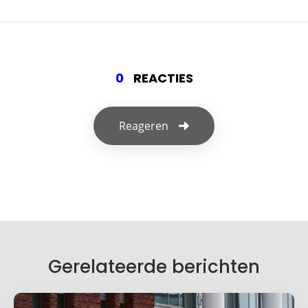
0
REACTIES
Reageren
Geef een reactie
Je e-mailadres wordt niet gepubliceerd.
Vereiste velden zijn gemarkeerd met
*
Je reactie
*
Gerelateerde berichten