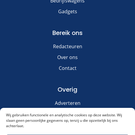
Bedrijfswagens
Gadgets
Bereik ons
Redacteuren
Over ons
Contact
Overig
Adverteren
Disclaimer
Wij gebruiken functionele en analytische cookies op deze website. Wij
slaan geen persoonlijke gegevens op, tenzij u die opzettelijk bij ons
Privacy & Cookies
achterlaat.
Meld je aan voor onze nieuwsbrief!