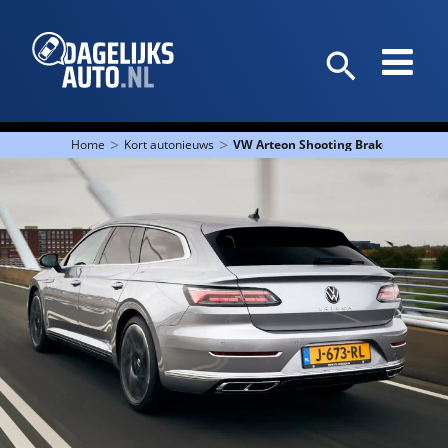
>
>
Home
Kort autonieuws
VW Arteon Shooting Brake nu in Ne