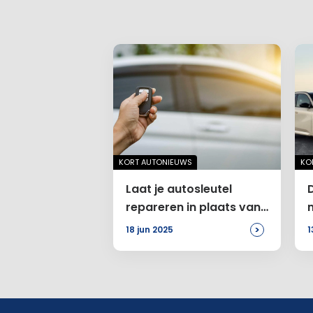
KORT AUTONIEUWS
KO
Laat je autosleutel
repareren in plaats van
vervangen
>
18 jun 2025
1