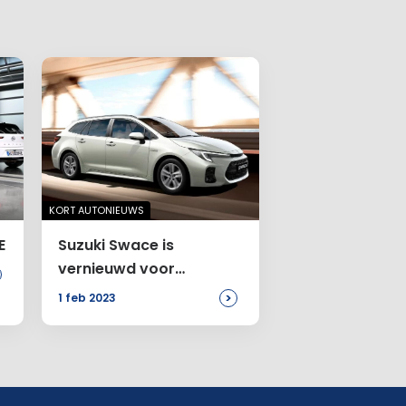
KORT AUTONIEUWS
E
Suzuki Swace is
vernieuwd voor
modeljaar
>
1 feb 2023