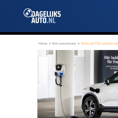
>
>
Home
Kort autonieuws
Volvo wil CO2-uitstoot v