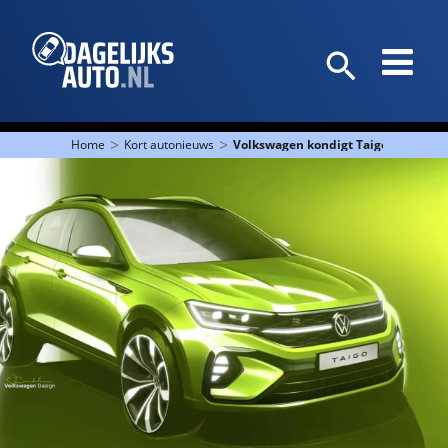
>
>
Home
Kort autonieuws
Volkswagen kondigt Taigo aan