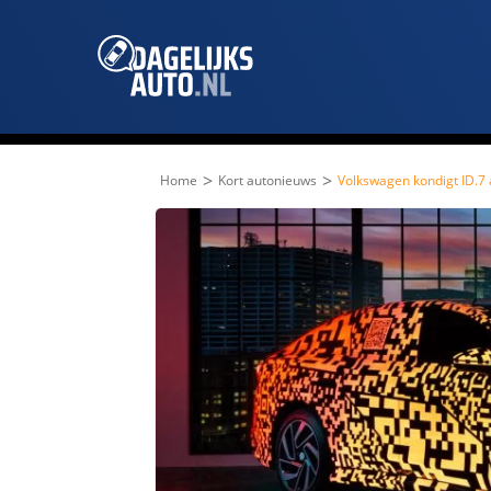
>
>
Home
Kort autonieuws
Volkswagen kondigt ID.7