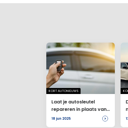
KORT AUTONIEUWS
KO
Laat je autosleutel
repareren in plaats van
vervangen
>
18 jun 2025
1