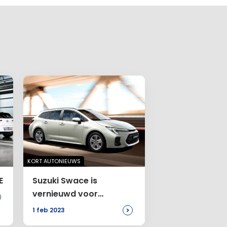
KORT AUTONIEUWS
E
Suzuki Swace is
vernieuwd voor
modeljaar
>
1 feb 2023