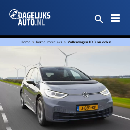
>
>
Home
Kort autonieuws
Volkswagen ID.3 nu ook met 77 kWh