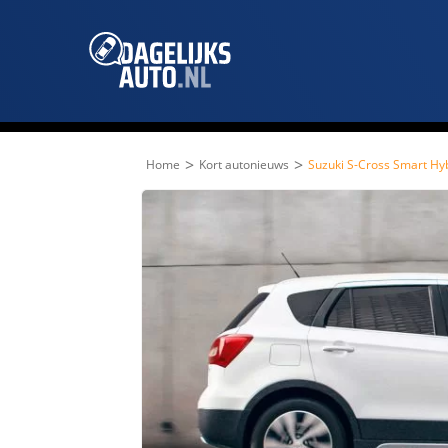
>
>
Home
Kort autonieuws
Suzuki S-Cross Smart Hyb