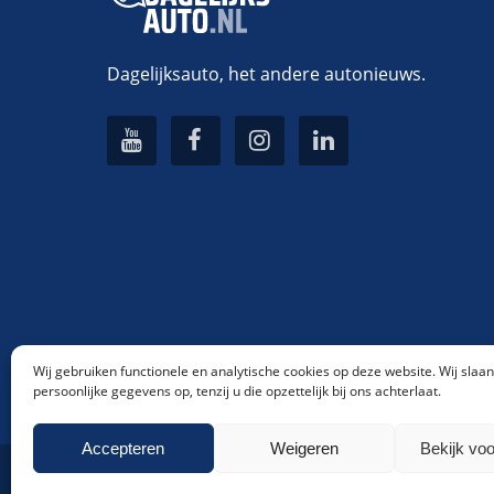
Dagelijksauto, het andere autonieuws.
Wij gebruiken functionele en analytische cookies op deze website. Wij slaa
persoonlijke gegevens op, tenzij u die opzettelijk bij ons achterlaat.
Accepteren
Weigeren
Bekijk vo
Dagelijksauto.nl
|
© 2016 - 2026
|
KVK: 66127394