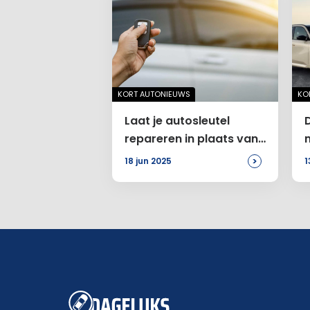
KORT AUTONIEUWS
KO
Laat je autosleutel
repareren in plaats van
vervangen
>
18 jun 2025
1