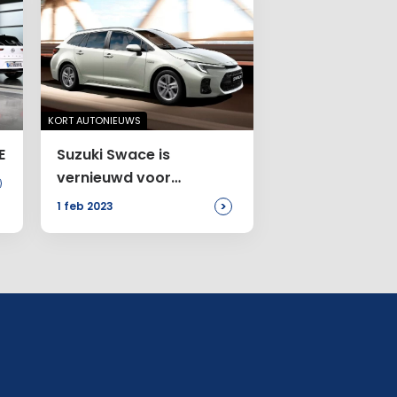
KORT AUTONIEUWS
E
Suzuki Swace is
vernieuwd voor
modeljaar
>
1 feb 2023