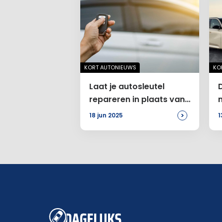
KORT AUTONIEUWS
KO
Laat je autosleutel
repareren in plaats van
vervangen
>
18 jun 2025
1