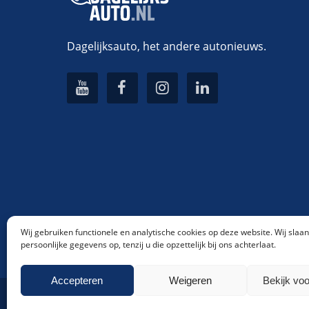
Dagelijksauto, het andere autonieuws.
Wij gebruiken functionele en analytische cookies op deze website. Wij slaa
persoonlijke gegevens op, tenzij u die opzettelijk bij ons achterlaat.
Accepteren
Weigeren
Bekijk vo
Dagelijksauto.nl
|
© 2016 - 2026
|
KVK: 66127394