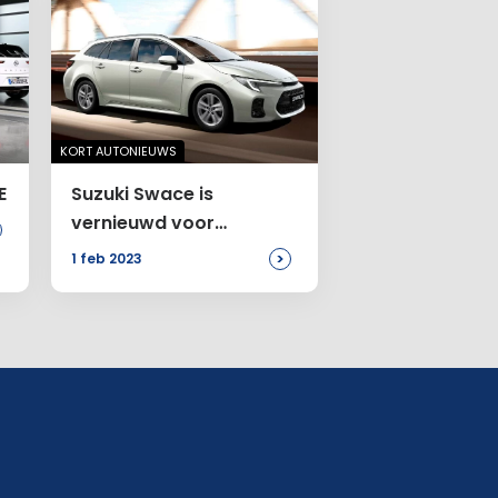
KORT AUTONIEUWS
E
Suzuki Swace is
vernieuwd voor
modeljaar
>
1 feb 2023