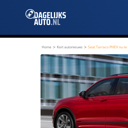
>
>
Home
Kort autonieuws
Seat Tarraco PHEV nu te 