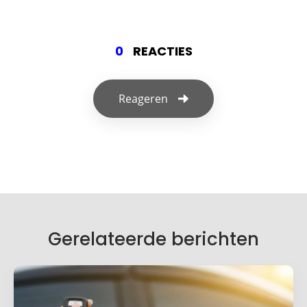
0
REACTIES
Reageren
Geef een reactie
Je e-mailadres wordt niet gepubliceerd.
Vereiste velden zijn gemarkeerd met
*
Je reactie
*
Gerelateerde berichten