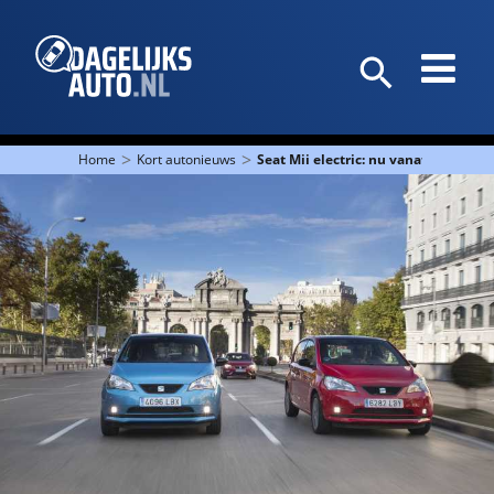
>
>
Home
Kort autonieuws
Seat Mii electric: nu vanaf 229 euro