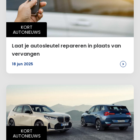
Naam
*
KORT
AUTONIEUWS
E-mail
*
Laat je autosleutel repareren in plaats van
vervangen
>
18 jun 2025
Site
Voeg een reactie toe
Alternative:
KORT
AUTONIEUWS