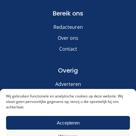
Bereik ons
Redacteuren
Over ons
Contact
Overig
Adverteren
Disclaimer
Wij gebruiken functionele en analytische cookies op deze website. Wij
slaan geen persoonlijke gegevens op, tenzij u die opzettelijk bij ons
Privacy & Cookies
achterlaat.
Meld je aan voor onze nieuwsbrief!
Accepteren