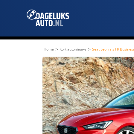
>
>
Home
Kort autonieuws
Seat Leon als FR Business