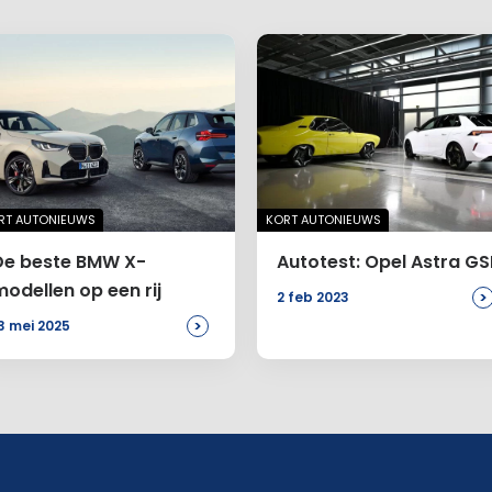
RT AUTONIEUWS
KORT AUTONIEUWS
De beste BMW X-
Autotest: Opel Astra GS
modellen op een rij
>
2 feb 2023
>
3 mei 2025