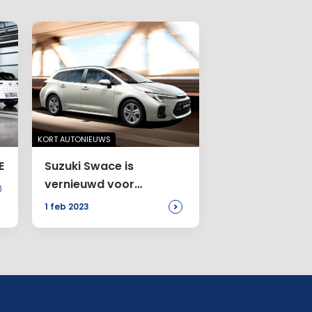
KORT AUTONIEUWS
E
Suzuki Swace is
vernieuwd voor
modeljaar
>
1 feb 2023