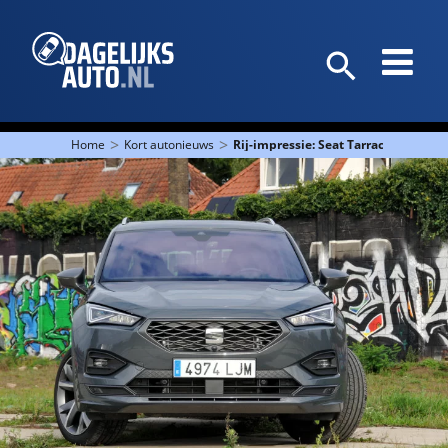
>
>
Home
Kort autonieuws
Rij-impressie: Seat Tarraco