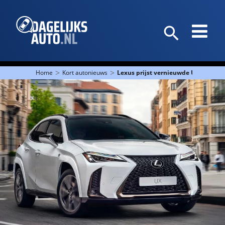
>
>
Home
Kort autonieuws
Lexus prijst vernieuwde UX 250h 20