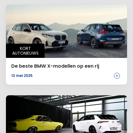
Voeg een reactie toe
Alternative:
KORT
AUTONIEUWS
De beste BMW X-modellen op een rij
>
13 mei 2025