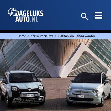
>
>
Home
Kort autonieuws
Fiat 500 en Panda worden mild-hyb