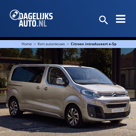
>
>
Home
Kort autonieuws
Citroen introduceert e-SpaceTourer