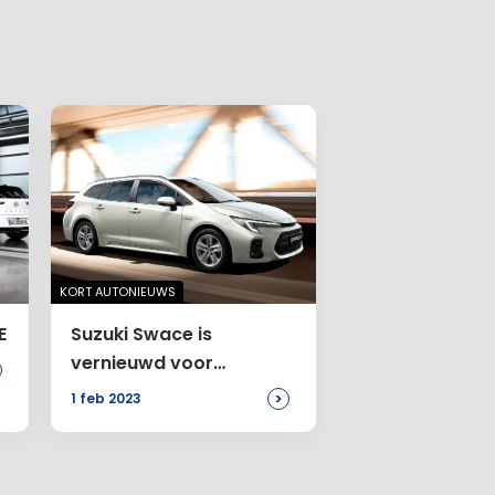
KORT AUTONIEUWS
E
Suzuki Swace is
vernieuwd voor
modeljaar
>
1 feb 2023