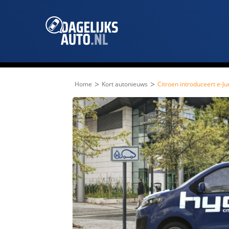
>
>
Home
Kort autonieuws
Citroen introduceert e-