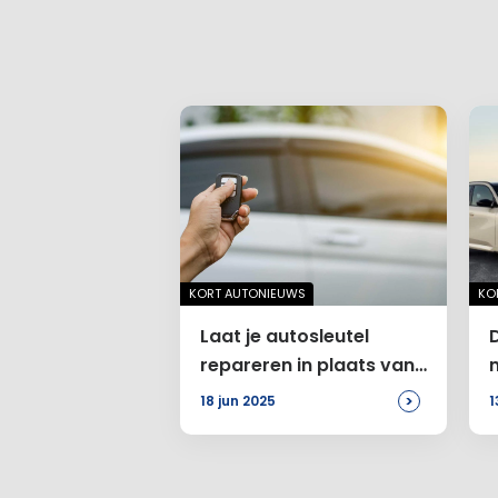
KORT AUTONIEUWS
KO
Laat je autosleutel
repareren in plaats van
vervangen
>
18 jun 2025
1