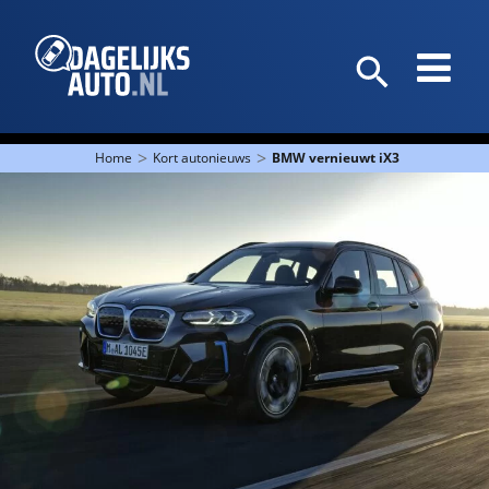
>
>
Home
Kort autonieuws
BMW vernieuwt iX3