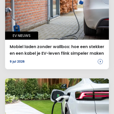
Naam
*
EV NIEUWS
E-mail
*
Mobiel laden zonder wallbox: hoe een stekker
en een kabel je EV-leven flink simpeler maken
>
9 jul 2026
Site
Voeg een reactie toe