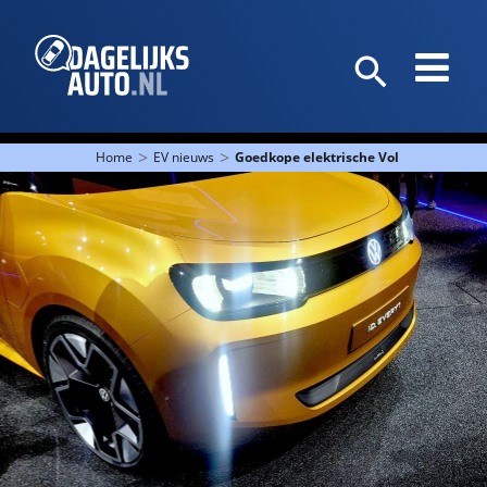
>
>
Home
EV nieuws
Goedkope elektrische Volkswagen ID.E