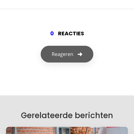
0
REACTIES
Reageren
Geef een reactie
Je e-mailadres wordt niet gepubliceerd.
Vereiste velden zijn gemarkeerd met
*
Je reactie
*
Gerelateerde berichten