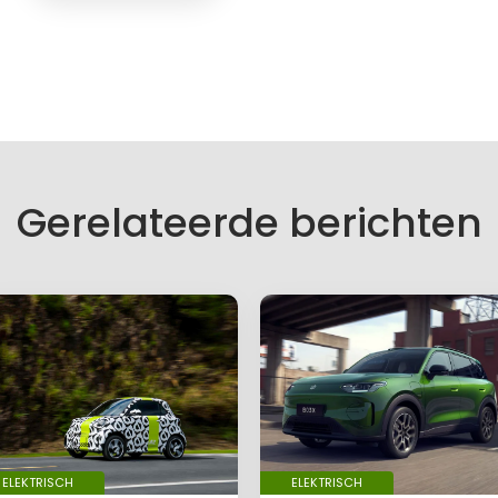
f een reactie
es wordt niet gepubliceerd.
lden zijn gemarkeerd met
*
Gerelateerde berichten
ELEKTRISCH
ELEKTRISCH