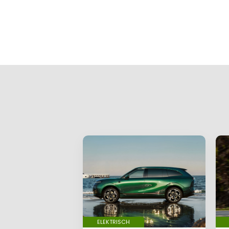
Gee
Je e-mailadr
Vereiste ve
Je reactie
*
Naam
*
E-mail
*
ELEKTRISCH