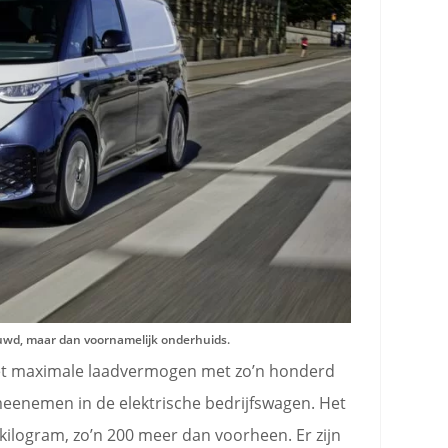
euwd, maar dan voornamelijk onderhuids.
 het maximale laadvermogen met zo’n honderd
meenemen in de elektrische bedrijfswagen. Het
 kilogram, zo’n 200 meer dan voorheen. Er zijn