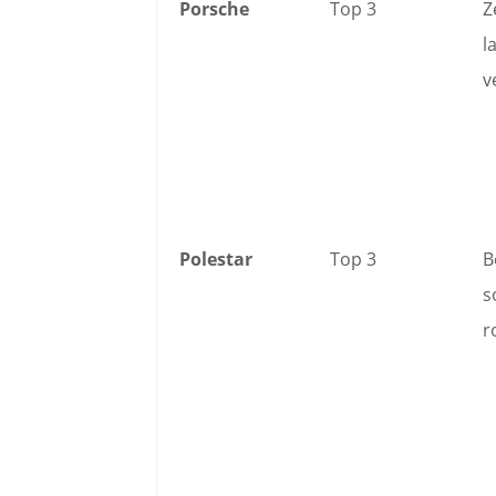
Porsche
Top 3
Z
l
v
Polestar
Top 3
B
s
r