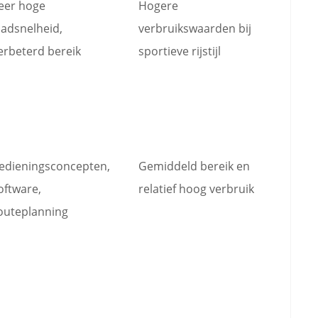
eer hoge
Hogere
aadsnelheid,
verbruikswaarden bij
erbeterd bereik
sportieve rijstijl
edieningsconcepten,
Gemiddeld bereik en
oftware,
relatief hoog verbruik
outeplanning