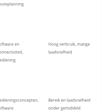
outeplanning
oftware en
Hoog verbruik, matige
onnectiviteit,
laadsnelheid
ediening
edieningsconcepten,
Bereik en laadsnelheid
oftware
onder gemiddeld