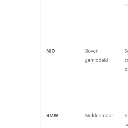
r
NIO
Boven
S
gemiddeld
c
b
BMW
Middenmoot
B
s