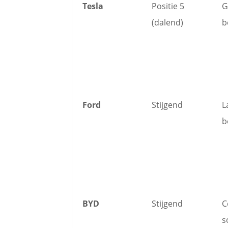
Tesla
Positie 5
G
(dalend)
b
Ford
Stijgend
L
b
BYD
Stijgend
C
s