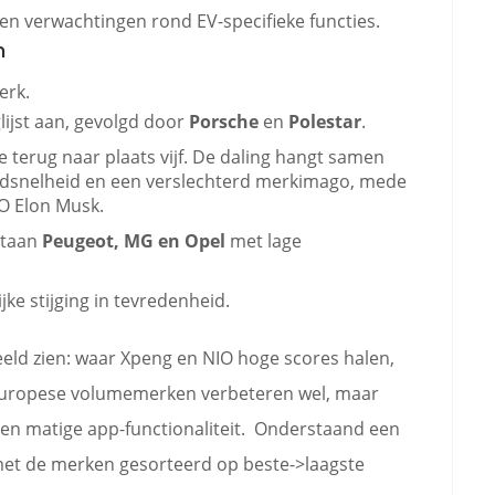
n verwachtingen rond EV-specifieke functies.
n
erk.
lijst aan, gevolgd door
Porsche
en
Polestar
.
 terug naar plaats vijf. De daling hangt samen
dsnelheid en een verslechterd merkimago, mede
O Elon Musk.
staan
Peugeot, MG en Opel
met lage
jke stijging in tevredenheid.
eld zien: waar Xpeng en NIO hoge scores halen,
e Europese volumemerken verbeteren wel, maar
n matige app-functionaliteit. Onderstaand een
met de merken gesorteerd op beste->laagste