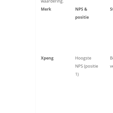
waardering.
Merk
NPS &
S
positie
Xpeng
Hoogste
B
NPS (positie
v
1)