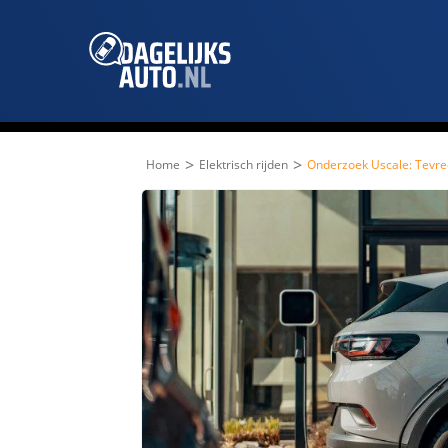
>
>
Home
Elektrisch rijden
Onderzoek Uscale: Tevred