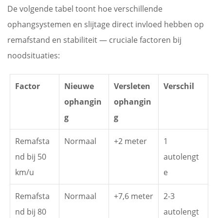
De volgende tabel toont hoe verschillende
ophangsystemen en slijtage direct invloed hebben op
remafstand en stabiliteit — cruciale factoren bij
noodsituaties:
Factor
Nieuwe
Versleten
Verschil
ophangin
ophangin
g
g
Remafsta
Normaal
+2 meter
1
nd bij 50
autolengt
km/u
e
Remafsta
Normaal
+7,6 meter
2-3
nd bij 80
autolengt