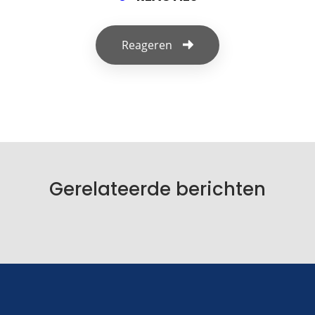
Reageren
Geef een reactie
Je e-mailadres wordt niet gepubliceerd.
Vereiste velden zijn gemarkeerd met
*
Je reactie
*
Gerelateerde berichten
Naam
*