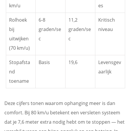
km/u
es
Rolhoek
6-8
11,2
Kritisch
bij
graden/se
graden/se
niveau
uitwijken
c
c
(70 km/u)
Stopafsta
Basis
19,6
Levensgev
nd
aarlijk
toename
Deze cijfers tonen waarom ophanging meer is dan
comfort. Bij 80 km/u betekent een versleten systeem
dat je 7,6 meter extra nodig hebt om te stoppen — het