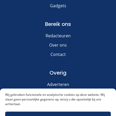
Gadgets
Bereik ons
Redacteuren
Over ons
Contact
Overig
Adverteren
Disclaimer
Wij gebruiken functionele en analytische cookies op deze website. Wij
slaan geen persoonlijke gegevens op, tenzij u die opzettelijk bij ons
Privacy & Cookies
achterlaat.
Meld je aan voor onze nieuwsbrief!