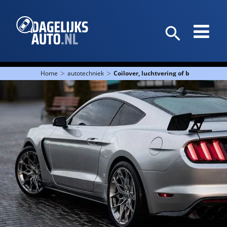
>
>
Home
autotechniek
Coilover, luchtvering of bladeren – w