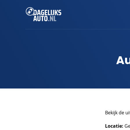
Au
Bekijk de u
Locatie:
Ge