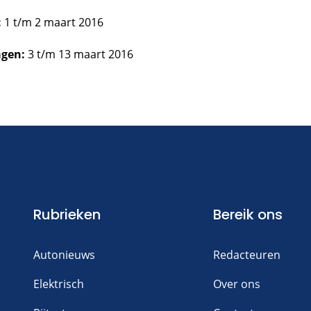
:
1 t/m 2 maart 2016
agen:
3 t/m 13 maart 2016
Rubrieken
Bereik ons
Autonieuws
Redacteuren
Elektrisch
Over ons