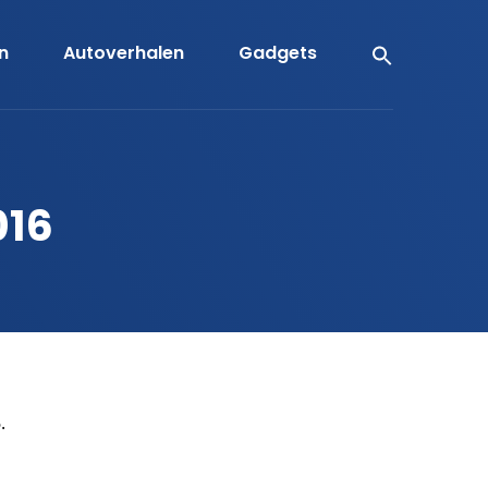
en
Autoverhalen
Gadgets
016
.