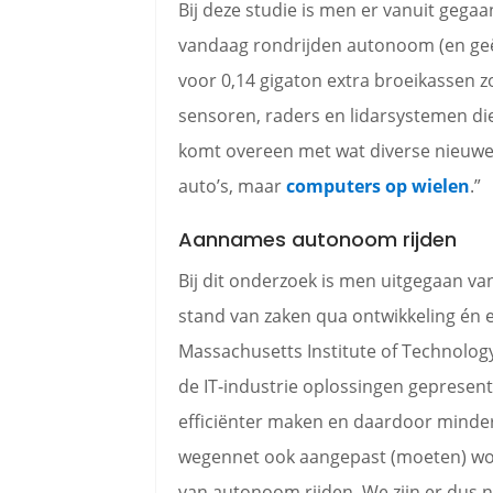
Bij deze studie is men er vanuit gegaan
vandaag rondrijden autonoom (en geël
voor 0,14 gigaton extra broeikassen zo
sensoren, raders en lidarsystemen di
komt overeen met wat diverse nieuwe 
auto’s, maar
computers op wielen
.”
Aannames autonoom rijden
Bij dit onderzoek is men uitgegaan v
stand van zaken qua ontwikkeling én 
Massachusetts Institute of Technology
de IT-industrie oplossingen geprese
efficiënter maken en daardoor minder
wegennet ook aangepast (moeten) word
van autonoom rijden. We zijn er dus 