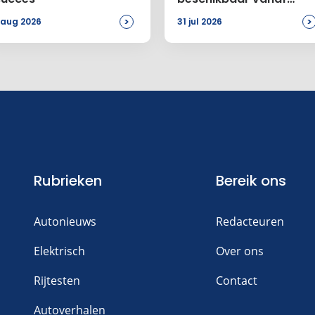
46.899 euro
>
>
 aug 2026
31 jul 2026
n reactie toe
Rubrieken
Bereik ons
Autonieuws
Redacteuren
Elektrisch
Over ons
Rijtesten
Contact
Autoverhalen