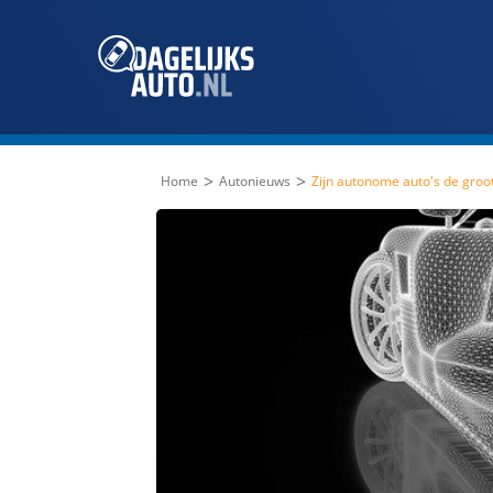
>
>
Home
Autonieuws
Zijn autonome auto's de groot