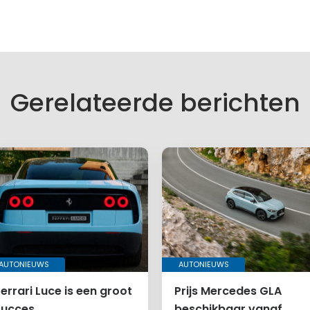
f een reactie
es wordt niet gepubliceerd.
lden zijn gemarkeerd met
*
Gerelateerde berichten
AUTONIEUWS
AUTONIEUWS
errari Luce is een groot
Prijs Mercedes GLA
succes
beschikbaar vanaf