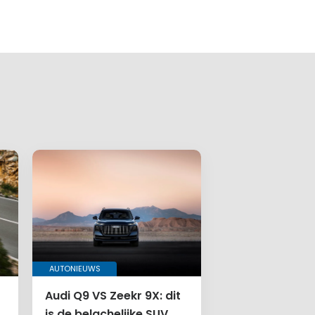
AUTONIEUWS
Audi Q9 VS Zeekr 9X: dit
is de belachelijke SUV