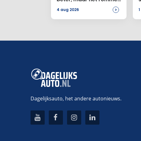
Site
bij de Amerikanen
>
4 aug 2026
1
Voeg ee
Alternative:
Dagelijksauto, het andere autonieuws.