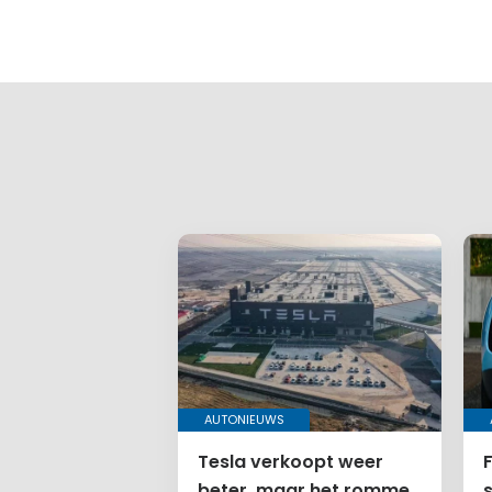
Gee
Je e-mailadr
Vereiste ve
Je reactie
*
Naam
*
E-mail
*
AUTONIEUWS
Tesla verkoopt weer
F
beter, maar het rommelt