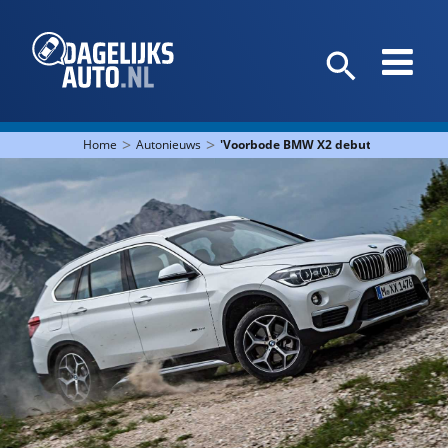
>
>
Home
Autonieuws
'Voorbode BMW X2 debuteert in Parijs