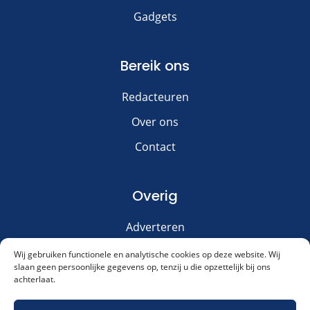
Gadgets
Bereik ons
Redacteuren
Over ons
Contact
Overig
Adverteren
Disclaimer
Wij gebruiken functionele en analytische cookies op deze website. Wij
slaan geen persoonlijke gegevens op, tenzij u die opzettelijk bij ons
Privacy & Cookies
achterlaat.
Meld je aan voor onze nieuwsbrief!