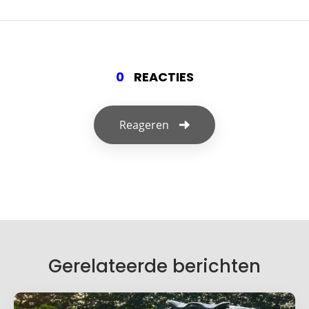
0
REACTIES
Reageren
Geef een reactie
Je e-mailadres wordt niet gepubliceerd.
Vereiste velden zijn gemarkeerd met
*
Je reactie
*
Gerelateerde berichten