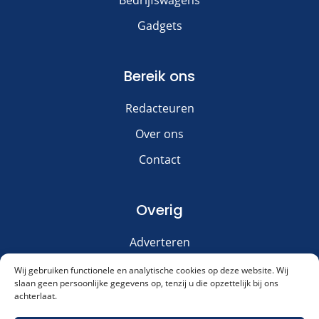
Gadgets
Bereik ons
Redacteuren
Over ons
Contact
Overig
Adverteren
Disclaimer
Wij gebruiken functionele en analytische cookies op deze website. Wij
slaan geen persoonlijke gegevens op, tenzij u die opzettelijk bij ons
Privacy & Cookies
achterlaat.
Meld je aan voor onze nieuwsbrief!