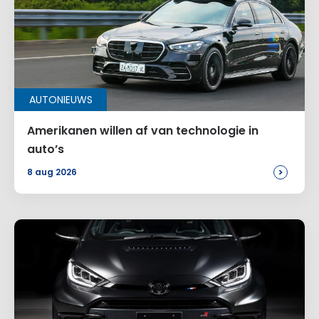
Naam
*
AUTONIEUWS
E-mail
*
Amerikanen willen af van technologie in
auto’s
>
8 aug 2026
Site
Voeg een reactie toe