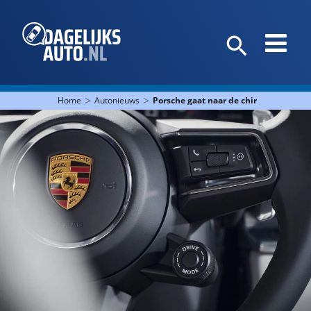
>
>
Home
Autonieuws
Porsche gaat naar de chiropractor