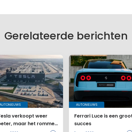
f een reactie
es wordt niet gepubliceerd.
lden zijn gemarkeerd met
*
Gerelateerde berichten
AUTONIEUWS
AUTONIEUWS
Tesla verkoopt weer
Ferrari Luce is een groo
beter, maar het rommelt
succes
bij de Amerikanen