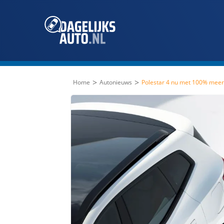
>
>
Home
Autonieuws
Polestar 4 nu met 100% meer 