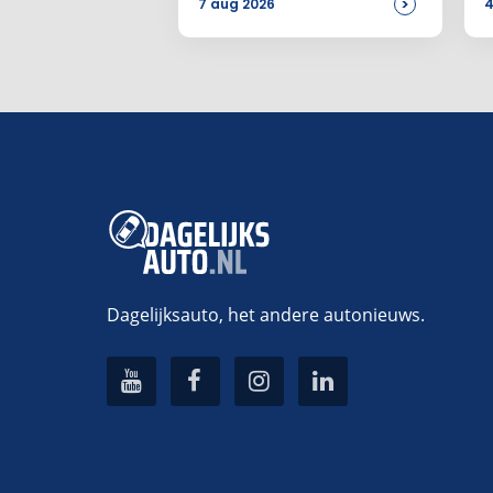
>
7 aug 2026
4
Voeg ee
Alternative:
Dagelijksauto, het andere autonieuws.