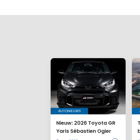
Gee
Je e-mailadr
Vereiste ve
Je reactie
*
Naam
*
E-mail
*
AUTONIEUWS
Nieuw: 2026 Toyota GR
Yaris Sébastien Ogier
Site