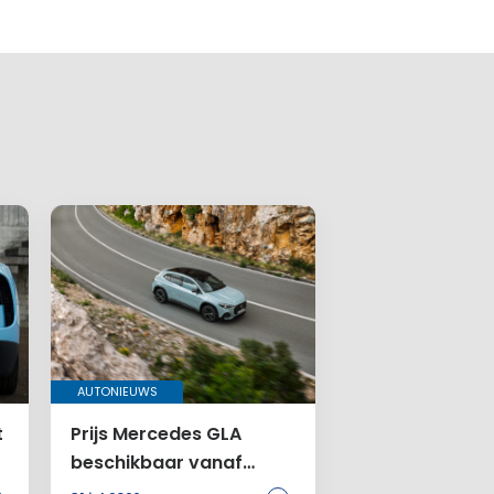
AUTONIEUWS
t
Prijs Mercedes GLA
beschikbaar vanaf
46.899 euro