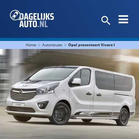
>
>
Home
Autonieuws
Opel presenteert Vivaro Innovation 2.