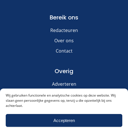
Bereik ons
Redacteuren
Over ons
Contact
Overig
Adverteren
Disclaimer
Wij gebruiken functionele en analytische cookies op deze website. Wij
slaan geen persoonlijke gegevens op, tenzij u die opzettelijk bij ons
Privacy & Cookies
achterlaat.
Meld je aan voor onze nieuwsbrief!
Accepteren