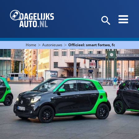
>
>
Home
Autonieuws
Officieel: smart fortwo, fortwo cabrio e