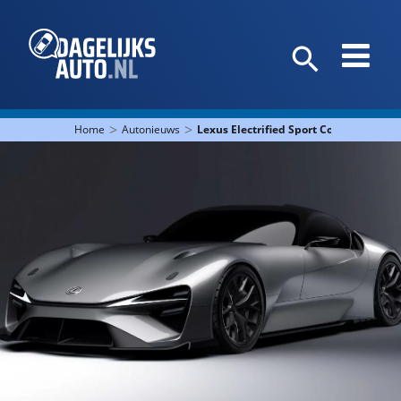
>
>
Home
Autonieuws
Lexus Electrified Sport Concept geeft 