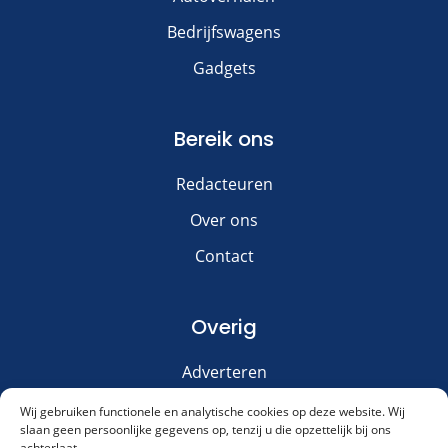
Bedrijfswagens
Gadgets
Bereik ons
Redacteuren
Over ons
Contact
Overig
Adverteren
Disclaimer
Wij gebruiken functionele en analytische cookies op deze website. Wij
slaan geen persoonlijke gegevens op, tenzij u die opzettelijk bij ons
Privacy & Cookies
achterlaat.