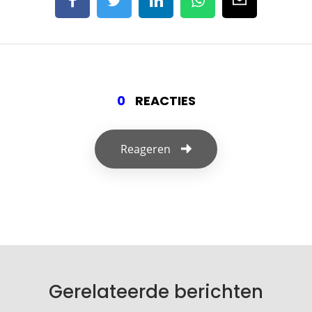
0
REACTIES
Reageren
Geef een reactie
Je e-mailadres wordt niet gepubliceerd.
Vereiste velden zijn gemarkeerd met
*
Je reactie
*
Gerelateerde berichten