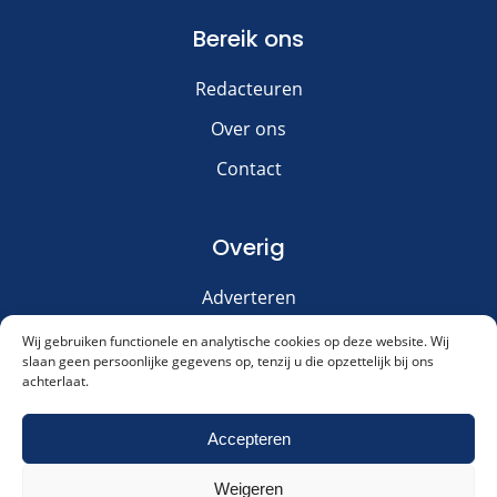
Bereik ons
Redacteuren
Over ons
Contact
Overig
Adverteren
Disclaimer
Wij gebruiken functionele en analytische cookies op deze website. Wij
slaan geen persoonlijke gegevens op, tenzij u die opzettelijk bij ons
Privacy & Cookies
achterlaat.
Meld je aan voor onze nieuwsbrief!
Accepteren
Weigeren