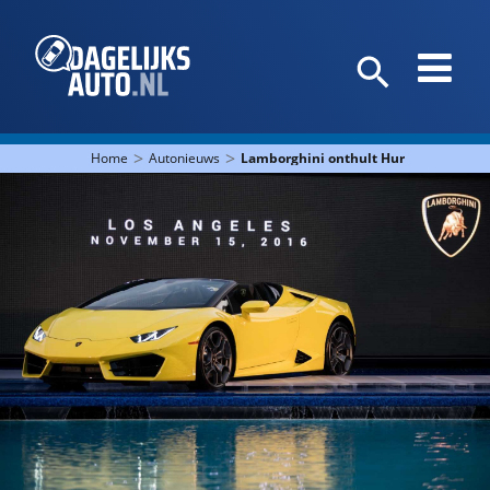
>
>
Home
Autonieuws
Lamborghini onthult Huracán RWD S