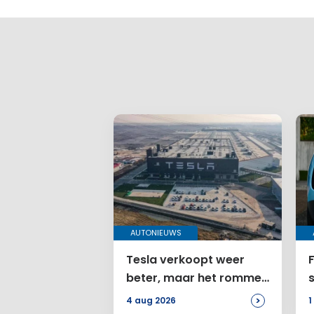
AUTONIEUWS
Tesla verkoopt weer
F
beter, maar het rommelt
bij de Amerikanen
>
4 aug 2026
1