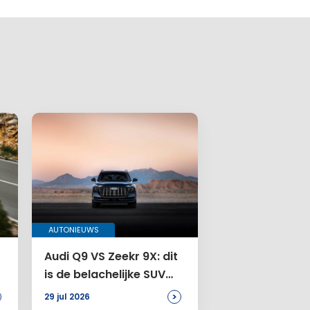
AUTONIEUWS
Audi Q9 VS Zeekr 9X: dit
is de belachelijke SUV
voor jou
>
29 jul 2026