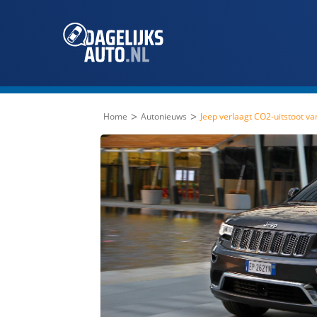
>
>
Home
Autonieuws
Jeep verlaagt CO2-uitstoot v