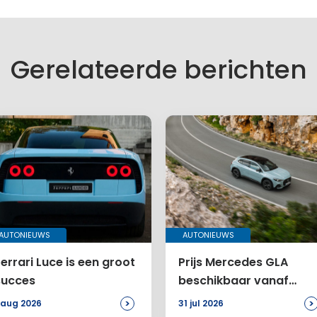
Gerelateerde berichten
AUTONIEUWS
AUTONIEUWS
errari Luce is een groot
Prijs Mercedes GLA
succes
beschikbaar vanaf
46.899 euro
>
>
 aug 2026
31 jul 2026