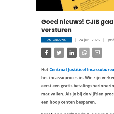
Goed nieuws! CJIB gaat
versturen
24 juni 2026
Jos
AUTONIEUWS
Het
Centraal Justitieel Incassobure
het incassoproces in. Wie zijn verke
eerst een gratis betalingsherinneri
mat vallen. Als je bij de vijftien pro
een hoop centen besparen.