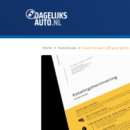
>
>
Home
Autonieuws
Goed nieuws! CJIB gaat grati