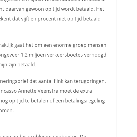
ent daarvan gewoon op tijd wordt betaald. Het
ent dat vijftien procent niet op tijd betaald
de praktijk gaat het om een enorme groep mensen
n ongeveer 1,2 miljoen verkeersboetes verhoogd
jn zijn betaald.
eringsbrief dat aantal flink kan terugdringen.
 Incasso Annette Veenstra moet de extra
 op tijd te betalen of een betalingsregeling
komen.
oor een ander probleem: nepboetes. De