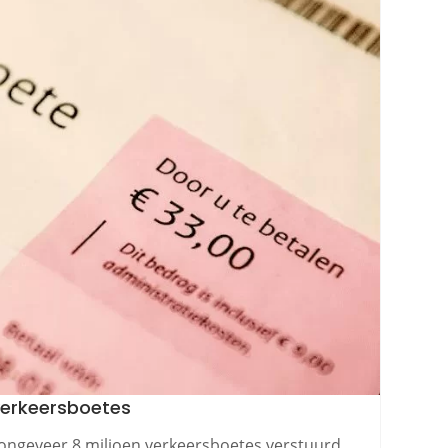
 verkeersboetes
 ongeveer 8 miljoen verkeersboetes verstuurd.