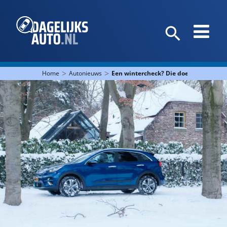
>
>
Home
Autonieuws
Een wintercheck? Die doe je zelf