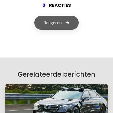
0
REACTIES
Reageren
Geef een reactie
Je e-mailadres wordt niet gepubliceerd.
Vereiste velden zijn gemarkeerd met
*
Je reactie
*
Gerelateerde berichten
Naam
*