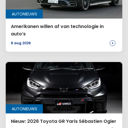
AUTONIEUWS
E-mail
*
Amerikanen willen af van technologie in
auto’s
>
8 aug 2026
Site
Voeg een reactie toe
Alternative:
AUTONIEUWS
Nieuw: 2026 Toyota GR Yaris Sébastien Ogier