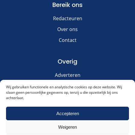
Bereik ons
Redacteuren
Over ons
Contact
Overig
Adverteren
Disclaimer
Wij gebruiken functionele en analytische cookies op deze website. Wij
slaan geen persoonlijke gegevens op, tenzij u die opzettelijk bij ons
Privacy & Cookies
achterlaat.
Meld je aan voor onze nieuwsbrief!
Accepteren
Weigeren
Akkoord met ons
privacybeleid
.